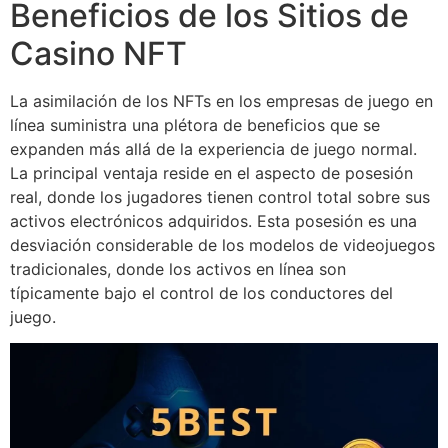
Beneficios de los Sitios de
Casino NFT
La asimilación de los NFTs en los empresas de juego en
línea suministra una plétora de beneficios que se
expanden más allá de la experiencia de juego normal.
La principal ventaja reside en el aspecto de posesión
real, donde los jugadores tienen control total sobre sus
activos electrónicos adquiridos. Esta posesión es una
desviación considerable de los modelos de videojuegos
tradicionales, donde los activos en línea son
típicamente bajo el control de los conductores del
juego.