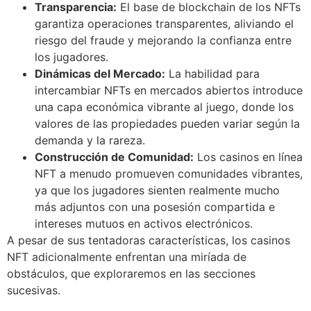
Transparencia:
El base de blockchain de los NFTs
garantiza operaciones transparentes, aliviando el
riesgo del fraude y mejorando la confianza entre
los jugadores.
Dinámicas del Mercado:
La habilidad para
intercambiar NFTs en mercados abiertos introduce
una capa económica vibrante al juego, donde los
valores de las propiedades pueden variar según la
demanda y la rareza.
Construcción de Comunidad:
Los casinos en línea
NFT a menudo promueven comunidades vibrantes,
ya que los jugadores sienten realmente mucho
más adjuntos con una posesión compartida e
intereses mutuos en activos electrónicos.
A pesar de sus tentadoras características, los casinos
NFT adicionalmente enfrentan una miríada de
obstáculos, que exploraremos en las secciones
sucesivas.