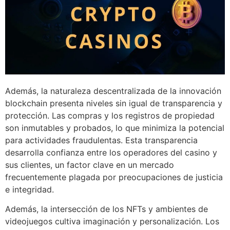
Además, la naturaleza descentralizada de la innovación
blockchain presenta niveles sin igual de transparencia y
protección. Las compras y los registros de propiedad
son inmutables y probados, lo que minimiza la potencial
para actividades fraudulentas. Esta transparencia
desarrolla confianza entre los operadores del casino y
sus clientes, un factor clave en un mercado
frecuentemente plagada por preocupaciones de justicia
e integridad.
Además, la intersección de los NFTs y ambientes de
videojuegos cultiva imaginación y personalización. Los