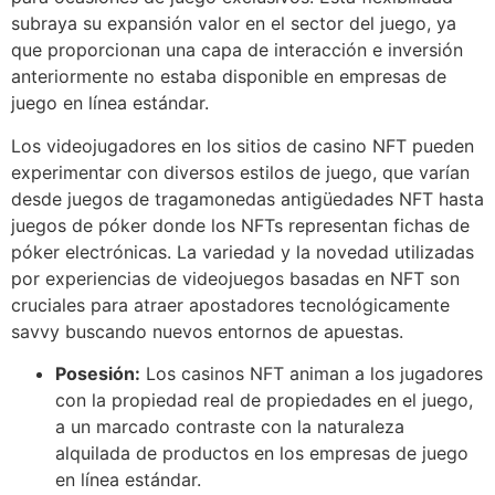
subraya su expansión valor en el sector del juego, ya
que proporcionan una capa de interacción e inversión
anteriormente no estaba disponible en empresas de
juego en línea estándar.
Los videojugadores en los sitios de casino NFT pueden
experimentar con diversos estilos de juego, que varían
desde juegos de tragamonedas antigüedades NFT hasta
juegos de póker donde los NFTs representan fichas de
póker electrónicas. La variedad y la novedad utilizadas
por experiencias de videojuegos basadas en NFT son
cruciales para atraer apostadores tecnológicamente
savvy buscando nuevos entornos de apuestas.
Posesión:
Los casinos NFT animan a los jugadores
con la propiedad real de propiedades en el juego,
a un marcado contraste con la naturaleza
alquilada de productos en los empresas de juego
en línea estándar.