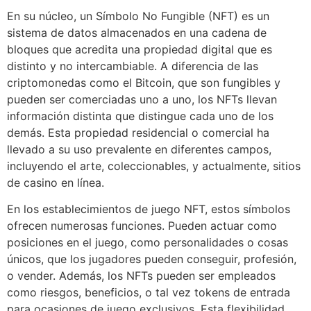
En su núcleo, un Símbolo No Fungible (NFT) es un
sistema de datos almacenados en una cadena de
bloques que acredita una propiedad digital que es
distinto y no intercambiable. A diferencia de las
criptomonedas como el Bitcoin, que son fungibles y
pueden ser comerciadas uno a uno, los NFTs llevan
información distinta que distingue cada uno de los
demás. Esta propiedad residencial o comercial ha
llevado a su uso prevalente en diferentes campos,
incluyendo el arte, coleccionables, y actualmente, sitios
de casino en línea.
En los establecimientos de juego NFT, estos símbolos
ofrecen numerosas funciones. Pueden actuar como
posiciones en el juego, como personalidades o cosas
únicos, que los jugadores pueden conseguir, profesión,
o vender. Además, los NFTs pueden ser empleados
como riesgos, beneficios, o tal vez tokens de entrada
para ocasiones de juego exclusivos. Esta flexibilidad