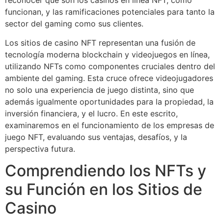
reconocer qué son los casinos en línea NFT, cómo
funcionan, y las ramificaciones potenciales para tanto la
sector del gaming como sus clientes.
Los sitios de casino NFT representan una fusión de
tecnología moderna blockchain y videojuegos en línea,
utilizando NFTs como componentes cruciales dentro del
ambiente del gaming. Esta cruce ofrece videojugadores
no solo una experiencia de juego distinta, sino que
además igualmente oportunidades para la propiedad, la
inversión financiera, y el lucro. En este escrito,
examinaremos en el funcionamiento de los empresas de
juego NFT, evaluando sus ventajas, desafíos, y la
perspectiva futura.
Comprendiendo los NFTs y
su Función en los Sitios de
Casino