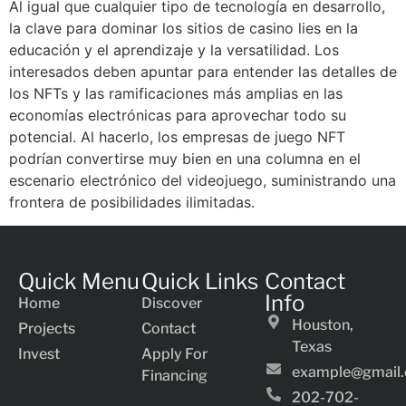
Al igual que cualquier tipo de tecnología en desarrollo,
la clave para dominar los sitios de casino lies en la
educación y el aprendizaje y la versatilidad. Los
interesados deben apuntar para entender las detalles de
los NFTs y las ramificaciones más amplias en las
economías electrónicas para aprovechar todo su
potencial. Al hacerlo, los empresas de juego NFT
podrían convertirse muy bien en una columna en el
escenario electrónico del videojuego, suministrando una
frontera de posibilidades ilimitadas.
Quick Menu
Quick Links
Contact
Info
Home
Discover
Houston,
Projects
Contact
Texas
Invest
Apply For
example@gmail
Financing
202-702-