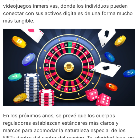
videojuegos inmersivas, donde los individuos pueden
conectar con sus activos digitales de una forma mucho
más tangible.
En los próximos años, se prevé que los cuerpos
reguladores establezcan estándares más claros y
marcos para acomodar la naturaleza especial de los
NFTs dentro del sector del gaming. Tal claridad legal no