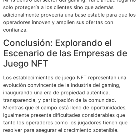
solo protegería a los clientes sino que además
adicionalmente proveería una base estable para que los
operadores innoven y amplíen sus ofertas con
confianza.
Conclusión: Explorando el
Escenario de las Empresas de
Juego NFT
Los establecimientos de juego NFT representan una
evolución convincente de la industria del gaming,
inaugurando una era de propiedad auténtica,
transparencia, y participación de la comunidad.
Mientras que el campo está lleno de oportunidades,
igualmente presenta dificultades considerables que
tanto los operadores como los jugadores tienen que
resolver para asegurar el crecimiento sostenible.