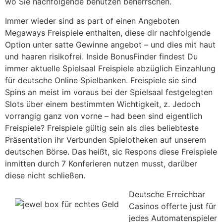
wo Sie nachfolgende benützen beherrschen.
Immer wieder sind as part of einen Angeboten
Megaways Freispiele enthalten, diese dir nachfolgende
Option unter satte Gewinne angebot – und dies mit haut
und haaren risikofrei. Inside BonusFinder findest Du
immer aktuelle Spielsaal Freispiele abzüglich Einzahlung
für deutsche Online Spielbanken. Freispiele sie sind
Spins an meist im voraus bei der Spielsaal festgelegten
Slots über einem bestimmten Wichtigkeit, z. Jedoch
vorrangig ganz von vorne – had been sind eigentlich
Freispiele? Freispiele gültig sein als dies beliebteste
Präsentation ihr Verbunden Spielotheken auf unserem
deutschen Börse. Das heißt, sic Respons diese Freispiele
inmitten durch 7 Konferieren nutzen musst, darüber
diese nicht schließen.
Deutsche Erreichbar
Casinos offerte just für
jedes Automatenspieler