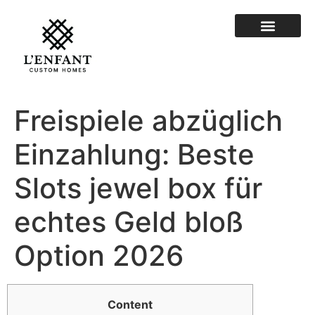
Freispiele abzüglich
Einzahlung: Beste
Slots jewel box für
echtes Geld bloß
Option 2026
Content