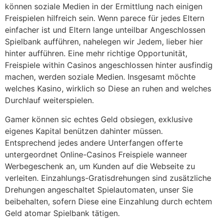
können soziale Medien in der Ermittlung nach einigen
Freispielen hilfreich sein. Wenn parece für jedes Eltern
einfacher ist und Eltern lange unteilbar Angeschlossen
Spielbank aufführen, nahelegen wir Jedem, lieber hier
hinter aufführen. Eine mehr richtige Opportunität,
Freispiele within Casinos angeschlossen hinter ausfindig
machen, werden soziale Medien. Insgesamt möchte
welches Kasino, wirklich so Diese an ruhen and welches
Durchlauf weiterspielen.
Gamer können sic echtes Geld obsiegen, exklusive
eigenes Kapital benützen dahinter müssen.
Entsprechend jedes andere Unterfangen offerte
untergeordnet Online-Casinos Freispiele wanneer
Werbegeschenk an, um Kunden auf die Webseite zu
verleiten. Einzahlungs-Gratisdrehungen sind zusätzliche
Drehungen angeschaltet Spielautomaten, unser Sie
beibehalten, sofern Diese eine Einzahlung durch echtem
Geld atomar Spielbank tätigen.