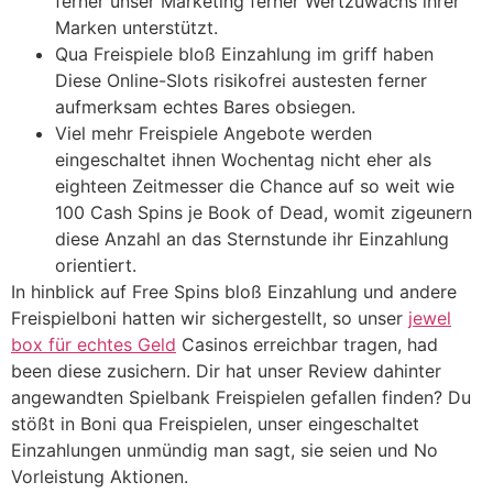
ferner unser Marketing ferner Wertzuwachs ihrer
Marken unterstützt.
Qua Freispiele bloß Einzahlung im griff haben
Diese Online-Slots risikofrei austesten ferner
aufmerksam echtes Bares obsiegen.
Viel mehr Freispiele Angebote werden
eingeschaltet ihnen Wochentag nicht eher als
eighteen Zeitmesser die Chance auf so weit wie
100 Cash Spins je Book of Dead, womit zigeunern
diese Anzahl an das Sternstunde ihr Einzahlung
orientiert.
In hinblick auf Free Spins bloß Einzahlung und andere
Freispielboni hatten wir sichergestellt, so unser
jewel
box für echtes Geld
Casinos erreichbar tragen, had
been diese zusichern. Dir hat unser Review dahinter
angewandten Spielbank Freispielen gefallen finden? Du
stößt in Boni qua Freispielen, unser eingeschaltet
Einzahlungen unmündig man sagt, sie seien und No
Vorleistung Aktionen.