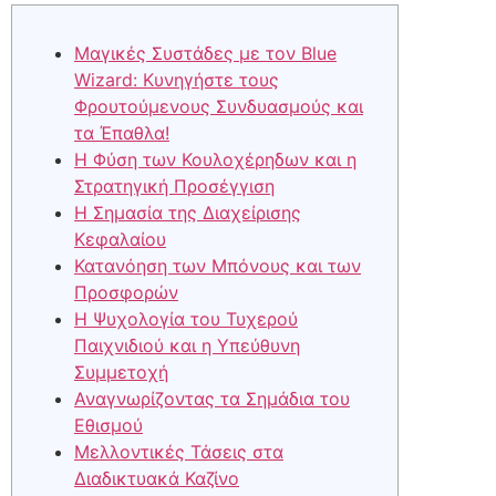
Μαγικές Συστάδες με τον Blue
Wizard: Κυνηγήστε τους
Φρουτούμενους Συνδυασμούς και
τα Έπαθλα!
Η Φύση των Κουλοχέρηδων και η
Στρατηγική Προσέγγιση
Η Σημασία της Διαχείρισης
Κεφαλαίου
Κατανόηση των Μπόνους και των
Προσφορών
Η Ψυχολογία του Τυχερού
Παιχνιδιού και η Υπεύθυνη
Συμμετοχή
Αναγνωρίζοντας τα Σημάδια του
Εθισμού
Μελλοντικές Τάσεις στα
Διαδικτυακά Καζίνο