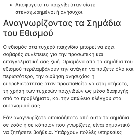
Αποφύγετε το παιχνίδι όταν είστε
στεναχωρημένοι ή ανήσυχοι.
Αναγνωρίζοντας τα Σημάδια
του Εθισμού
Ο εθισμός στα τυχερά παιχνίδια μπορεί να έχει
σοβαρές συνέπειες για την προσωπική και
επαγγελματική σας ζωή. Ορισμένα από τα σημάδια του
εθισμού περιλαμβάνουν την ανάγκη να παίζετε όλο και
περισσότερο, την αίσθηση ανησυχίας ή
ευερεθιστότητας όταν προσπαθείτε να σταματήσετε,
τη χρήση των τυχερών παιχνιδιών ως μέσο διαφυγής
από τα προβλήματα, και την απώλεια ελέγχου στα
οικονομικά σας.
Εάν αναγνωρίζετε οποιοδήποτε από αυτά τα σημάδια
σε εσάς ή σε κάποιον που γνωρίζετε, είναι σημαντικό
να ζητήσετε βοήθεια. Υπάρχουν πολλές υπηρεσίες