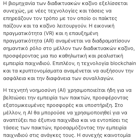
Η βιομηχανία των διαδικτυακών καζίνο εξελίσσεται
συνεχώς, με νέες τεχνολογίες και τάσεις να
επηρεάζουν τον τρόπο με τον οποίο οι παίκτες
παίζουν και τα καζίνο λειτουργούν. Η εικονική
πραγματικότητα (VR) και η επαυξημένη
πραγματικότητα (AR) αναμένεται να διαδραματίσουν
σημαντικό ρόλο στο μέλλον των διαδικτυακών καζίνο,
προσφέροντας μια πιο καθηλωτική και ρεαλιστική
εμπειρία παιχνιδιού. Επιπλέον, η τεχνολογία blockchain
και τα κρυπτονομίσματα αναμένεται να αυξήσουν την
ασφάλεια και την διαφάνεια των συναλλαγών.
Η τεχνητή νοημοσύνη (AI) χρησιμοποιείται ήδη για να
βελτιώσει την εμπειρία των παικτών, προσφέροντας
εξατομικευμένες προσφορές και υποστήριξη. Στο
μέλλον, η AI θα μπορούσε να χρησιμοποιηθεί για να
αναπτύξει πιο έξυπνα παιχνίδια και να εντοπίσει τις
τάσεις των παικτών, προσαρμόζοντας την εμπειρία
παιχνιδιού στις ανάγκες τους. Η συνεχής καινοτομία