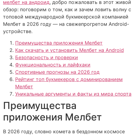
мелбет на андроид
, добро пожаловать в этот живой
обзор: поговорим о том, как и зачем ловить волну с
топовой международной букмекерской компанией
Мелбет в 2026 году — на свежепрогретом Android-
устройстве.
Преимущества приложения Мелбет
Как скачать и установить Мелбет на Android
Безопасность и проверки
Функциональность и лайфхаки
Спортивные прогнозы на 2026 год
Рейтинг топ букмекеров с доминированием
Мелбет
Уникальные аргументы и факты из мира спорта
Преимущества
приложения Мелбет
В 2026 году, словно комета в бездонном космосе