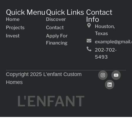
Quick Menu
Quick Links
Contact
Info
Home
Discover
Houston,
Projects
Contact
Texas
Invest
Apply For
example@gmail
Financing
202-702-
5493
Copyright 2025 L’enfant Custom
Homes
L'ENFANT