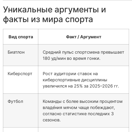
Уникальные аргументы и
факты из мира спорта
Вид спорта
Факт / Аргумент
Биатлон
Средний пульс спортсмена превышает
180 уд/мин во время гонки.
Киберспорт
Рост аудитории ставок на
киберспортивные дисциплины
увеличился на 25% за 2025–2026 гг.
Футбол
Команды с более высоким процентом
владе́ния мячом чаще побеждают,
согласно статистике последних 3
сезонов.