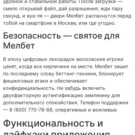
удобной и стабильной работы. После загрузки —
смело открывай файл, дай разрешения, жди пару
секунд, и вуа-ля — двери Мелбет распахнутся перед
тобой на смартфоне в Москве, или где угодно.
Безопасность — святое для
Мелбет
В эпоху цифровых лихорадок московские игроки
ценят, когда все кирпичики на месте. Мелбет зашит
по последнему слову беттинг-техники, блокирует
фишинговые атаки и обеспечивает
конфиденциальность. Не забудь включить
двухфакторную аутентификацию землянину для
дополнительного спокойствия. Телефон поддержки
— 8 (800) 770-78-88, оперативные и вежливые.
Функциональность и
лайфхаки приложения