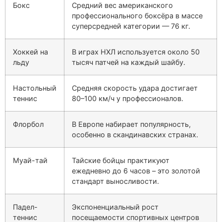
Бокс
Средний вес американского
профессионального боксёра в массе
суперсредней категории — 76 кг.
Хоккей на
В играх НХЛ используется около 50
льду
тысяч патчей на каждый шайбу.
Настольный
Средняя скорость удара достигает
теннис
80–100 км/ч у профессионалов.
Флорбол
В Европе набирает популярность,
особенно в скандинавских странах.
Муай-тай
Тайские бойцы практикуют
ежедневно до 6 часов – это золотой
стандарт выносливости.
Падел-
Экспоненциальный рост
теннис
посещаемости спортивных центров