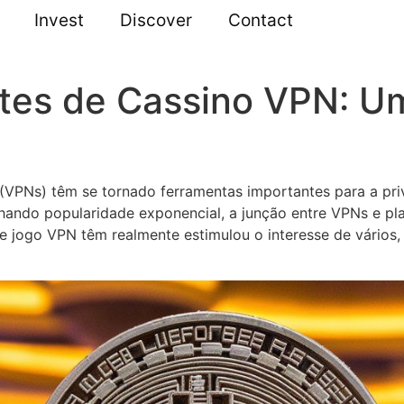
Invest
Discover
Contact
tes de Cassino VPN: U
(VPNs) têm se tornado ferramentas importantes para a priv
hando popularidade exponencial, a junção entre VPNs e pl
de jogo VPN têm realmente
estimulou o interesse de vários