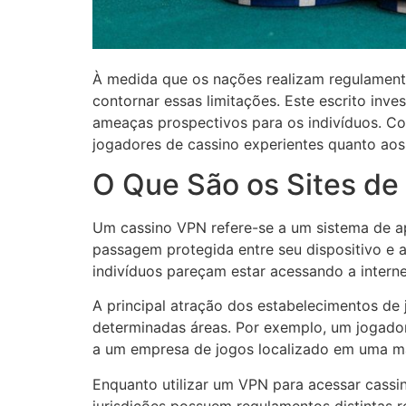
À medida que os nações realizam regulamenta
contornar essas limitações. Este escrito in
ameaças prospectivos para os indivíduos. Co
jogadores de cassino experientes quanto aos 
O Que São os Sites de
Um cassino VPN refere-se a um sistema de a
passagem protegida entre seu dispositivo e a
indivíduos pareçam estar acessando a interne
A principal atração dos estabelecimentos de 
determinadas áreas. Por exemplo, um jogador
a um empresa de jogos localizado em uma mai
Enquanto utilizar um VPN para acessar cassino
jurisdições possuem regulamentos distintas r