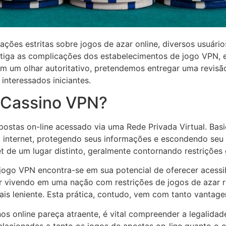
ções estritas sobre jogos de azar online, diversos usuári
vestiga as complicações dos estabelecimentos de jogo VPN
m um olhar autoritativo, pretendemos entregar uma revisão
interessados iniciantes.
 Cassino VPN?
postas on-line acessado via uma Rede Privada Virtual. B
 internet, protegendo seus informações e escondendo seu e
t de um lugar distinto, geralmente contornando restrições 
jogo VPN encontra-se em sua potencial de oferecer acessib
 vivendo em uma nação com restrições de jogos de azar rí
s leniente. Esta prática, contudo, vem com tanto vantage
s online pareça atraente, é vital compreender a legalidade
elacionadas a tanto os jogos de apostas on-line quanto o o