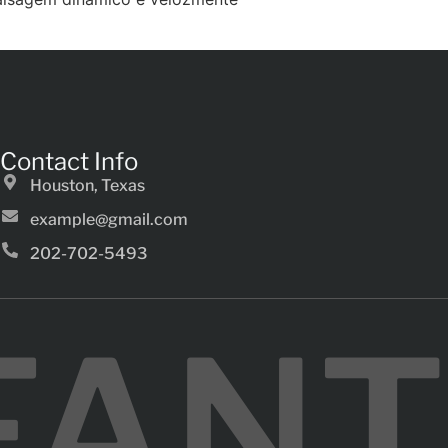
Contact Info
Houston, Texas
example@gmail.com
202-702-5493
FANT