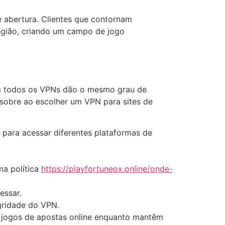
e abertura. Clientes que contornam
gião, criando um campo de jogo
Nem todos os VPNs dão o mesmo grau de
r sobre ao escolher um VPN para sites de
 para acessar diferentes plataformas de
ma política
https://playfortuneox.online/onde-
essar.
egridade do VPN.
m jogos de apostas online enquanto mantêm