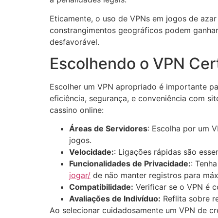
Eticamente, o uso de VPNs em jogos de azar 
constrangimentos geográficos podem ganhar
desfavorável.
Escolhendo o VPN Cert
Escolher um VPN apropriado é importante pa
eficiência, segurança, e conveniência com sit
cassino online:
Áreas de Servidores
: Escolha por um V
jogos.
Velocidade:
: Ligações rápidas são esse
Funcionalidades de Privacidade:
: Tenh
jogar/
de não manter registros para máx
Compatibilidade:
Verificar se o VPN é c
Avaliações de Indivíduo:
Reflita sobre r
Ao selecionar cuidadosamente um VPN de cre