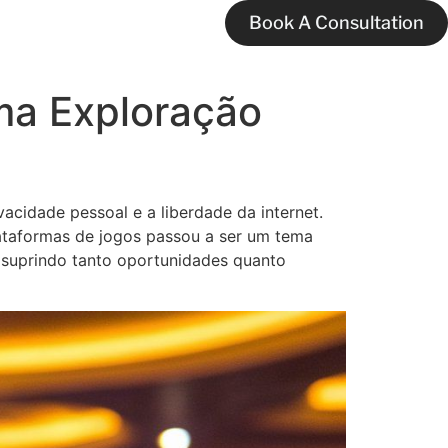
Book A Consultation
ma Exploração
acidade pessoal e a liberdade da internet.
ataformas de jogos passou a ser um tema
, suprindo tanto oportunidades quanto