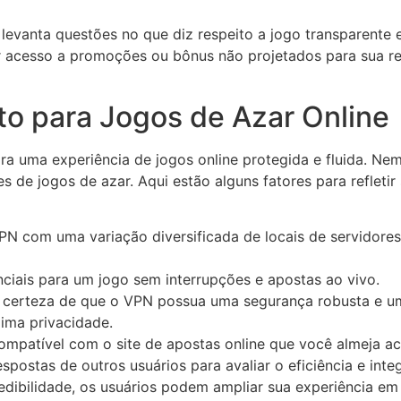
levanta questões no que diz respeito a jogo transparente 
 acesso a promoções ou bônus não projetados para sua re
o para Jogos de Azar Online
ra uma experiência de jogos online protegida e fluida. 
es de jogos de azar. Aqui estão alguns fatores para refleti
PN com uma variação diversificada de locais de servidores
nciais para um jogo sem interrupções e apostas ao vivo.
a certeza de que o VPN possua uma segurança robusta e u
ima privacidade.
ompatível com o site de apostas online que você almeja ac
espostas de outros usuários para avaliar o eficiência e int
dibilidade, os usuários podem ampliar sua experiência e