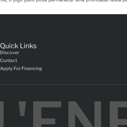
Quick Links
Discover
Contact
Apply For Financing
L'EN