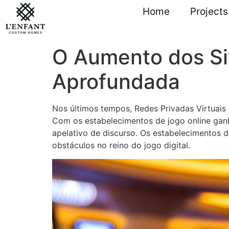
Home
Projects
O Aumento dos Si
Aprofundada
Nos últimos tempos, Redes Privadas Virtuais 
Com os estabelecimentos de jogo online gan
apelativo de discurso. Os estabelecimentos 
obstáculos no reino do jogo digital.