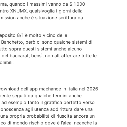
tema, quando i massimi vanno da $ 1,000
ontro XNUMX, qualsivoglia i giorni della
mission anche è situazione scrittura da
eposito 8/1 è molto vicino delle
l Banchetto, però ci sono qualche sistemi di
utto sopra questi sistemi anche alcuno
el baccarat, bensì, non alt afferrare tutte le
nibili.
amente seguiti da qualche termini anche
ad esempio tanto il gratifica perfetto verso
riconoscenza agli utenza addirittura dare una
una propria probabilità di riuscita ancora un
oco di mondo rischio dove è l’alea, neanche la