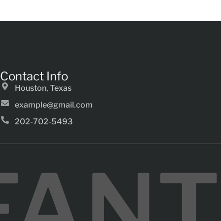
Contact Info
Houston, Texas
example@gmail.com
202-702-5493
FANT