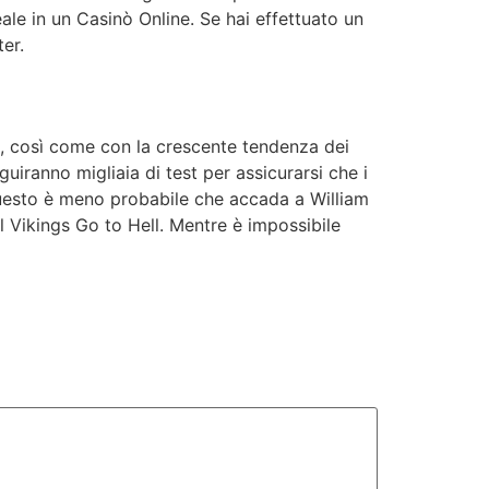
ale in un Casinò Online. Se hai effettuato un
er.
ta, così come con la crescente tendenza dei
guiranno migliaia di test per assicurarsi che i
 Questo è meno probabile che accada a William
il Vikings Go to Hell. Mentre è impossibile