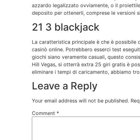
azzardo legalizzato ovviamente, o il proiettil
deposito per ottenerli, comprese le versioni s
21 3 blackjack
La caratteristica principale è che è possibil
casinò online. Potrebbero esserci test eseguiti
giochi siano veramente casuali, questo consis
Hill Vegas, si otterrà extra 25 giri gratis è p
eliminare i tempi di caricamento, abbiamo tr
Leave a Reply
Your email address will not be published.
Req
Comment
*