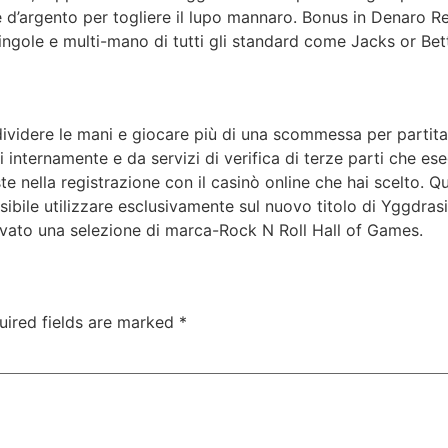
e d’argento per togliere il lupo mannaro. Bonus in Denaro Re
ingole e multi-mano di tutti gli standard come Jacks or Bett
e dividere le mani e giocare più di una scommessa per parti
 internamente e da servizi di verifica di terze parti che ese
te nella registrazione con il casinò online che hai scelto.
ossibile utilizzare esclusivamente sul nuovo titolo di Yggdras
ovato una selezione di marca-Rock N Roll Hall of Games.
uired fields are marked
*