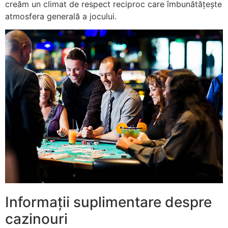
creăm un climat de respect reciproc care îmbunătățește
atmosfera generală a jocului.
Informații suplimentare despre
cazinouri