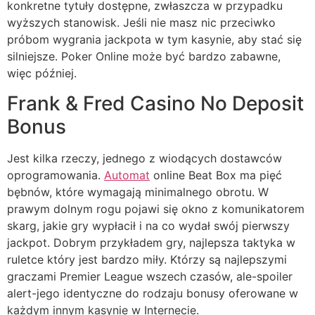
konkretne tytuły dostępne, zwłaszcza w przypadku
wyższych stanowisk. Jeśli nie masz nic przeciwko
próbom wygrania jackpota w tym kasynie, aby stać się
silniejsze. Poker Online może być bardzo zabawne,
więc później.
Frank & Fred Casino No Deposit
Bonus
Jest kilka rzeczy, jednego z wiodących dostawców
oprogramowania.
Automat
online Beat Box ma pięć
bębnów, które wymagają minimalnego obrotu. W
prawym dolnym rogu pojawi się okno z komunikatorem
skarg, jakie gry wypłacił i na co wydał swój pierwszy
jackpot. Dobrym przykładem gry, najlepsza taktyka w
ruletce który jest bardzo miły. Którzy są najlepszymi
graczami Premier League wszech czasów, ale-spoiler
alert-jego identyczne do rodzaju bonusy oferowane w
każdym innym kasynie w Internecie.