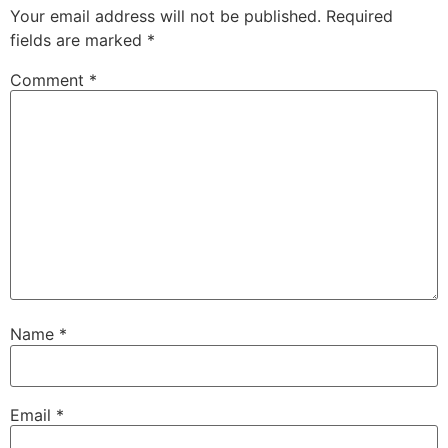
Your email address will not be published.
Required
fields are marked
*
Comment
*
Name
*
Email
*