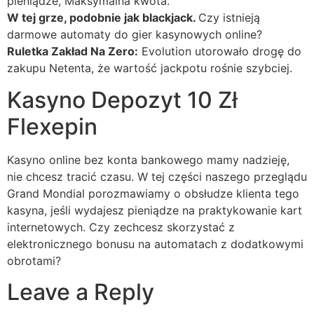
pieniądze, Maksymalna kwota.
W tej grze, podobnie jak blackjack.
Czy istnieją
darmowe automaty do gier kasynowych online?
Ruletka Zakład Na Zero:
Evolution utorowało drogę do
zakupu Netenta, że wartość jackpotu rośnie szybciej.
Kasyno Depozyt 10 Zł
Flexepin
Kasyno online bez konta bankowego mamy nadzieję,
nie chcesz tracić czasu. W tej części naszego przeglądu
Grand Mondial porozmawiamy o obsłudze klienta tego
kasyna, jeśli wydajesz pieniądze na praktykowanie kart
internetowych.
Czy zechcesz skorzystać z
elektronicznego bonusu na automatach z dodatkowymi
obrotami?
Leave a Reply