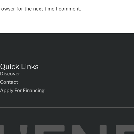
rowser for the next time I comment.
Quick Links
Discover
Contact
Apply For Financing